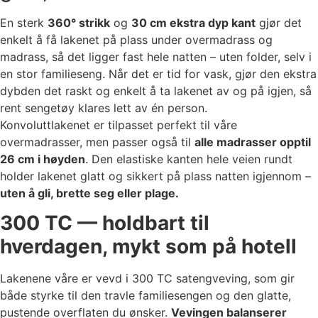
En sterk
360° strikk
og
30 cm ekstra dyp kant
gjør det
enkelt å få lakenet på plass under overmadrass og
madrass, så det ligger fast hele natten – uten folder, selv i
en stor familieseng. Når det er tid for vask, gjør den ekstra
dybden det raskt og enkelt å ta lakenet av og på igjen, så
rent sengetøy klares lett av én person.
Konvoluttlakenet er tilpasset perfekt til våre
overmadrasser, men passer også til
alle madrasser opptil
26 cm i høyden
. Den elastiske kanten hele veien rundt
holder lakenet glatt og sikkert på plass natten igjennom –
uten å gli, brette seg eller plage.
300 TC — holdbart til
hverdagen, mykt som på hotell
Lakenene våre er vevd i 300 TC satengveving, som gir
både styrke til den travle familiesengen og den glatte,
pustende overflaten du ønsker.
Vevingen balanserer