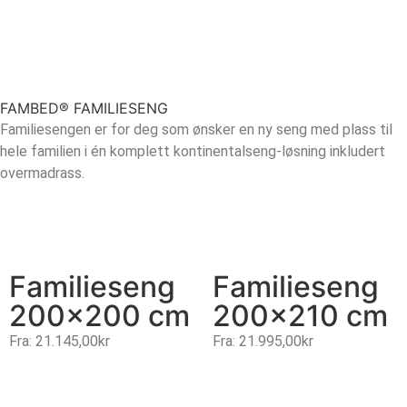
FAMBED® FAMILIESENG
Familiesengen er for deg som ønsker en ny seng med plass til
hele familien i én komplett kontinentalseng-løsning inkludert
overmadrass.
Familieseng
Familieseng
200×200 cm
200×210 cm
Fra:
21.145,00
kr
Fra:
21.995,00
kr