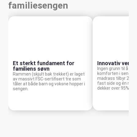
familiesengen
Et sterkt fundament for
Innovativ vend
familiens søvn
Ingen grunn til å tvil
komforten i sengen 
Rammen (skjult bak trekket) er laget
madrass tilbyr 2 fas
av massivt FSC-sertifisert tre som
fast side og én med
tåler at både barn og voksne hopper i
dekker over 95% av f
sengen.