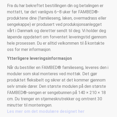
Fra du har bekreftet bestillingen din og betalingen er
mottatt, tar det vanligvis 6–8 uker før FAMBED®-
produktene dine (familieseng, laken, overmadrass eller
sengekappe) er produsert ved produksjonsanlegget
vårt i Danmark og deretter sendt til deg. Vi holder deg
løpende oppdatert om forventet leveringstid gjennom
hele prosessen. Du er alltid velkommen til å kontakte
oss for mer informasjon.
Ytterligere leveringsinformasjon
Når du bestiller en FAMBED® familieseng, leveres den i
moduler som skal monteres ved mottak. Det gjør
produktet fleksibelt og sikrer at det kommer gjennom
selv smale dører. Den største modulen på den største
FAMBED®-sengen er sengebunnen på 140 × 210 × 18
cm. Du trenger en stjerneskrutrekker og omtrent 30
minutter til monteringen.
Les mer om det modulære designet her