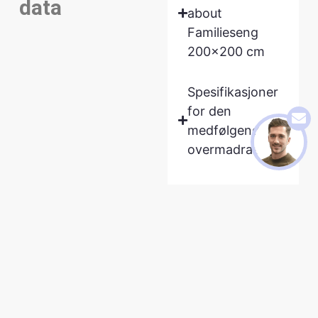
data
about
Familieseng
200×200 cm
Spesifikasjoner
for den
medfølgende
overmadrassen
Tekniske data for de
medfølgende
pocketfjærmadrasse
Tekniske data
for den
medfølgende