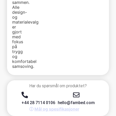
sammen.
Alle
design-
og
materialevalg
er
gjort
med
fokus
på
trygg
og
komfortabel
samsoving.
Har du spørsmål om produktet?
+44 28 7114 0106
hello@fambed.com
ⓘ
Mål og spesifikasjoner