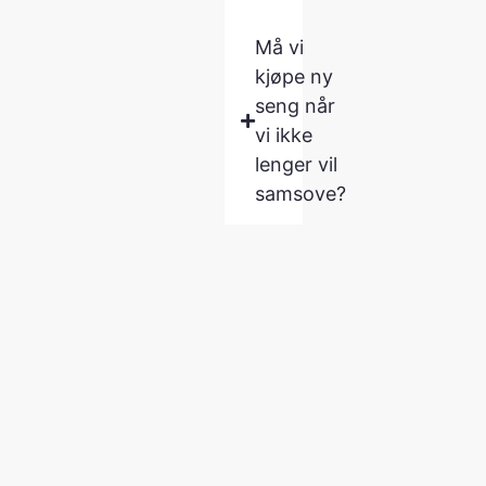
Må vi
kjøpe ny
seng når
vi ikke
lenger vil
samsove?