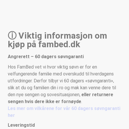
ⓘ Viktig informasjon om
kjøp på fambed.dk
Angrerett – 60 dagers søvngaranti
Hos FamBed vet vi hvor viktig søvn er for en
velfungerende familie med overskudd til hverdagens
utfordringer. Derfor tilbyr vi 60 dagers «søvngaranti»,
slik at du og familien din i ro og mak kan venne dere til
den nye sengen og sovesituasjonen,
eller returnere
sengen hvis dere ikke er fornøyde
.
Les mer om vilkårene for vår 60 dagers søvngaranti
her
Leveringstid