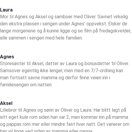
Laura
Mor til Agnes og Aksel og samboer med Oliver. Savnet virkelig
den ekstra plassen i sengen under Agnes’ oppvekst. Elsker de
lange morgenene og å kunne ligge og se film på fredagskvelder,
alle sammen i sengen med hele familien.
Agnes
Storesøster til Aksel, datter av Laura og bonusdatter til Oliver.
Samsover egentlig ikke lenger, men med en 7/7-ordning kan
man fortsatt savne mamma og derfor finne veien inn i
familiesengen om natten.
Aksel
Lillebror til Agnes og sønn av Oliver og Laura. Har blitt lagt på
sitt eget kule rom siden han var 2, men kommer inn på mamma
og pappas rom mer eller mindre fast hver natt. Det varierer om
han vil ligge ved siden av mamma eller pappa.