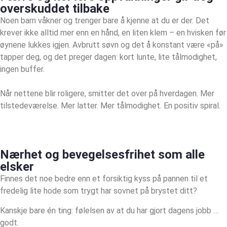
overskuddet tilbake
Noen barn våkner og trenger bare å kjenne at du er der. Det
krever ikke alltid mer enn en hånd, en liten klem – en hvisken før
øynene lukkes igjen. Avbrutt søvn og det å konstant være «på»
tapper deg, og det preger dagen: kort lunte, lite tålmodighet,
ingen buffer.
Når nettene blir roligere, smitter det over på hverdagen. Mer
tilstedeværelse. Mer latter. Mer tålmodighet. En positiv spiral.
Nærhet og bevegelsesfrihet som alle
elsker
Finnes det noe bedre enn et forsiktig kyss på pannen til et
fredelig lite hode som trygt har sovnet på brystet ditt?
Kanskje bare én ting: følelsen av at du har gjort dagens jobb …
godt.