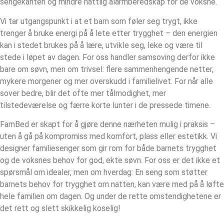
sengekanten og mindre nattlig alarmberedskap for de voksne.
Vi tar utgangspunkt i at et barn som føler seg trygt, ikke
trenger å bruke energi på å lete etter trygghet – den energien
kan i stedet brukes på å lære, utvikle seg, leke og være til
stede i løpet av dagen. For oss handler samsoving derfor ikke
bare om søvn, men om trivsel: flere sammenhengende netter,
mykere morgener og mer overskudd i familielivet. For når alle
sover bedre, blir det ofte mer tålmodighet, mer
tilstedeværelse og færre korte lunter i de pressede timene.
FamBed er skapt for å gjøre denne nærheten mulig i praksis –
uten å gå på kompromiss med komfort, plass eller estetikk. Vi
designer familiesenger som gir rom for både barnets trygghet
og de voksnes behov for god, ekte søvn. For oss er det ikke et
spørsmål om idealer, men om hverdag: En seng som støtter
barnets behov for trygghet om natten, kan være med på å løfte
hele familien om dagen. Og under de rette omstendighetene er
det rett og slett skikkelig koselig!