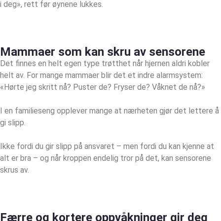
i deg», rett før øynene lukkes.
Mammaer som kan skru av sensorene
Det finnes en helt egen type trøtthet når hjernen aldri kobler
helt av. For mange mammaer blir det et indre alarmsystem:
«Hørte jeg skritt nå? Puster de? Fryser de? Våknet de nå?»
I en familieseng opplever mange at nærheten gjør det lettere å
gi slipp.
Ikke fordi du gir slipp på ansvaret – men fordi du kan kjenne at
alt er bra – og når kroppen endelig tror på det, kan sensorene
skrus av.
Færre og kortere oppvåkninger gir deg