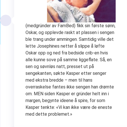
(medgründer av FamBed) fikk sin første sønn,
Oskar, og opplevde raskt at plassen i sengen
ble trang under ammingen. Samtidig ville det
lette Josephines netter å slippe å løfte
Oskar opp og ned fra bedside crib-en hvis
alle kunne sove på samme liggeflate. Så, en
sen og søvnløs natt, presset ut på
sengekanten, søkte Kasper etter senger
med ekstra bredde – men til hans
overraskelse fantes ikke sengen han drømte
om. MEN siden Kasper er gründer helt inn i
margen, begynte ideene å spire, for som
Kasper tenkte: «Vi kan ikke være de eneste
med dette problemet.»