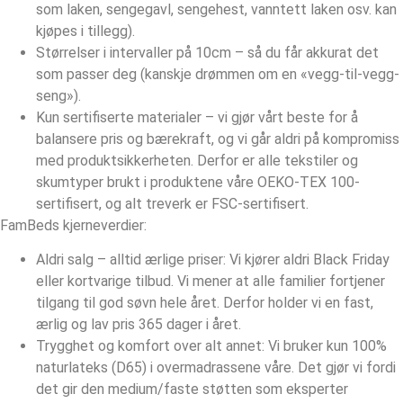
som laken, sengegavl, sengehest, vanntett laken osv. kan
kjøpes i tillegg).
Størrelser i intervaller på 10cm – så du får akkurat det
som passer deg (kanskje drømmen om en «vegg-til-vegg-
seng»).
Kun sertifiserte materialer – vi gjør vårt beste for å
balansere pris og bærekraft, og vi går aldri på kompromiss
med produktsikkerheten. Derfor er alle tekstiler og
skumtyper brukt i produktene våre OEKO-TEX 100-
sertifisert, og alt treverk er FSC-sertifisert.
FamBeds kjerneverdier:
Aldri salg – alltid ærlige priser: Vi kjører aldri Black Friday
eller kortvarige tilbud. Vi mener at alle familier fortjener
tilgang til god søvn hele året. Derfor holder vi en fast,
ærlig og lav pris 365 dager i året.
Trygghet og komfort over alt annet: Vi bruker kun 100%
naturlateks (D65) i overmadrassene våre. Det gjør vi fordi
det gir den medium/faste støtten som eksperter