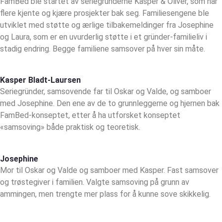
FamBed ble startet av seriegründerne Kasper & Oliver, som har
flere kjente og kjære prosjekter bak seg. Familiesengene ble
utviklet med støtte og ærlige tilbakemeldinger fra Josephine
og Laura, som er en uvurderlig støtte i et gründer-familieliv i
stadig endring. Begge familiene samsover på hver sin måte.
Kasper Bladt-Laursen
Seriegründer, samsovende far til Oskar og Valde, og samboer
med Josephine. Den ene av de to grunnleggerne og hjernen bak
FamBed-konseptet, etter å ha utforsket konseptet
«samsoving» både praktisk og teoretisk.
Josephine
Mor til Oskar og Valde og samboer med Kasper. Fast samsover
og trøstegiver i familien. Valgte samsoving på grunn av
ammingen, men trengte mer plass for å kunne sove skikkelig.