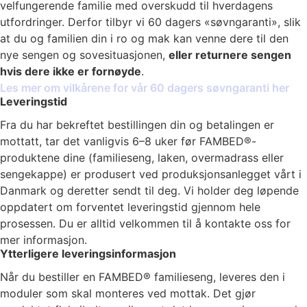
velfungerende familie med overskudd til hverdagens
utfordringer. Derfor tilbyr vi 60 dagers «søvngaranti», slik
at du og familien din i ro og mak kan venne dere til den
nye sengen og sovesituasjonen,
eller returnere sengen
hvis dere ikke er fornøyde
.
Les mer om vilkårene for vår 60 dagers søvngaranti her
Leveringstid
Fra du har bekreftet bestillingen din og betalingen er
mottatt, tar det vanligvis 6–8 uker før FAMBED®-
produktene dine (familieseng, laken, overmadrass eller
sengekappe) er produsert ved produksjonsanlegget vårt i
Danmark og deretter sendt til deg. Vi holder deg løpende
oppdatert om forventet leveringstid gjennom hele
prosessen. Du er alltid velkommen til å kontakte oss for
mer informasjon.
Ytterligere leveringsinformasjon
Når du bestiller en FAMBED® familieseng, leveres den i
moduler som skal monteres ved mottak. Det gjør