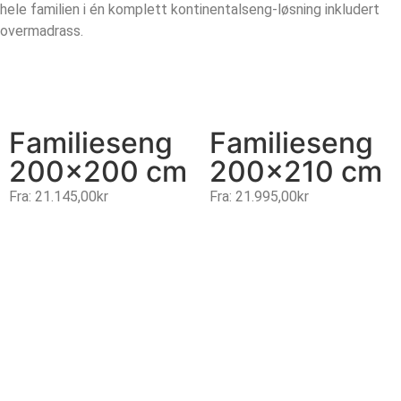
hele familien i én komplett kontinentalseng-løsning inkludert
overmadrass.
Familieseng
Familieseng
200×200 cm
200×210 cm
Fra:
21.145,00
kr
Fra:
21.995,00
kr