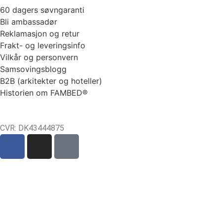
60 dagers søvngaranti
Bli ambassadør
Reklamasjon og retur
Frakt- og leveringsinfo
Vilkår og personvern
Samsovingsblogg
B2B (arkitekter og hoteller)
Historien om FAMBED®
CVR: DK43444875
Sct Mortens Gade 6, st. tv
4700 Næstved
tel: +45 53152030
mail: hello@fambed.com