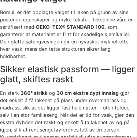
Bomull er det opplagte valget til laken på grunn av sine
pustende egenskaper og myke tekstur. Tekstilene våre er
sertifisert med
OEKO-TEX® STANDARD 100
, som
garanterer at materialet er fritt for skadelige kjemikalier.
Den glatte satengvevingen gir en nyvasket mykhet etter
hver vask, mens den tette strukturen sikrer lang
holdbarhet.
Sikker elastisk passform — ligger
glatt, skiftes raskt
En sterk
360° strikk
og
30 cm ekstra dypt innslag
gjør
det enkelt å få lakenet på plass under overmadrass og
madrass, slik at det ligger fast hele natten – uten folder,
selv i en stor familieseng. Når det er tid for vask, gjør den
ekstra dybden det raskt og enkelt å ta lakenet av og på
igjen, slik at rent sengetøy ordnes lett av én person.
Kuvertlakenet er tilpasset perfekt til våre overmadrasser,