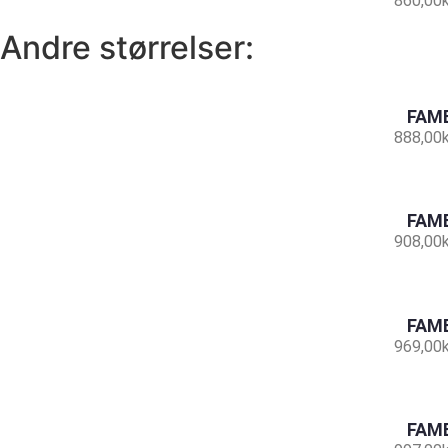
860,00
Andre størrelser:
FAMB
888,00
FAMB
908,00
FAMB
969,00
FAMB