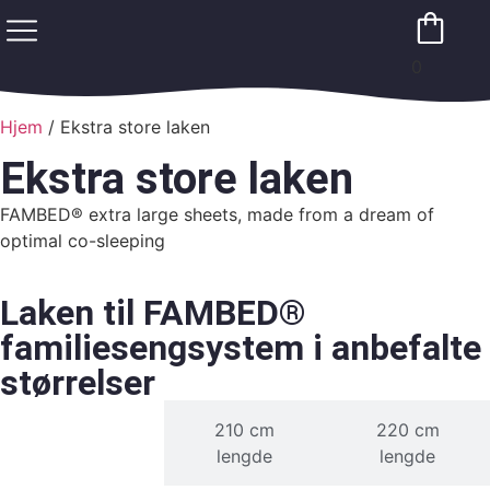
0
Hjem
/ Ekstra store laken
Ekstra store laken
FAMBED® extra large sheets, made from a dream of
optimal co-sleeping
Laken til FAMBED®
familiesengsystem i anbefalte
størrelser
200 cm
210 cm
220 cm
lengde
lengde
lengde