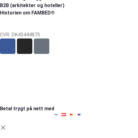
B2B (arkitekter og hoteller)
Historien om FAMBED®
CVR: DK43444875
Sct Mortens Gade 6, st. tv
4700 Næstved
tel: +45 53152030
mail: hello@fambed.com
Betal trygt på nett med