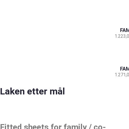
FAM
1.223,
FAM
1.271,
Laken etter mål
Fitted sheets for family / co-