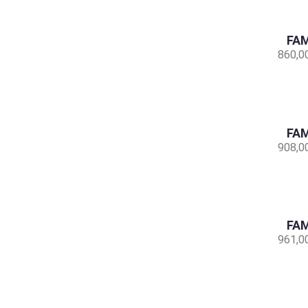
FAM
860,0
FAM
908,0
FAM
961,0