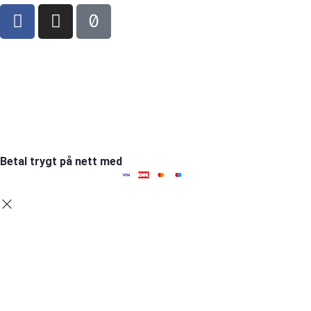
Sct Mortens Gade 6, st. tv
4700 Næstved
tel: +45 53152030
mail: hello@fambed.com
Betal trygt på nett med