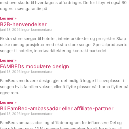
med overskudd til hverdagens utfordringer. Derfor tilbyr vi også 60
dagers «søvngaranti» på
Les mer »
B2B-henvendelser
juni 18, 2026
Ingen kommentarer
Ekstra store senger til hoteller, interiørarkitekter og prosjekter Skap
unike rom og prosjekter med ekstra store senger Spesialproduserte
senger til hoteller, interiørarkitekter og kontraktmarkedet –
Les mer »
FAMBEDs modulære design
juni 18, 2026
Ingen kommentarer
FamBeds modulære design gjør det mulig å legge til soveplasser i
sengen hvis familien vokser, eller å flytte plasser når barna flytter på
egne rom.
Les mer »
Bli FamBed-ambassadør eller affiliate-partner
juni 18, 2026
Ingen kommentarer
FamBeds ambassadør- og affiliateprogram for influensere Del og
tjen på hvert salg. Vi får mange henvendelser fra alt fra mikro- til