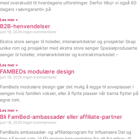
med overskudd til hverdagens utfordringer. Derfor tilbyr vi også 60
dagers «søvngaranti» på
Les mer »
B2B-henvendelser
juni 18, 2026
Ingen kommentarer
Ekstra store senger til hoteller, interiørarkitekter og prosjekter Skap
unike rom og prosjekter med ekstra store senger Spesialproduserte
senger til hoteller, interiørarkitekter og kontraktmarkedet –
Les mer »
FAMBEDs modulære design
juni 18, 2026
Ingen kommentarer
FamBeds modulære design gjør det mulig å legge til soveplasser i
sengen hvis familien vokser, eller å flytte plasser når barna flytter på
egne rom.
Les mer »
Bli FamBed-ambassadør eller affiliate-partner
juni 18, 2026
Ingen kommentarer
FamBeds ambassadør- og affiliateprogram for influensere Del og
tjen på hvert salg. Vi får mange henvendelser fra alt fra mikro- til