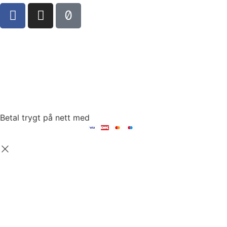
Sct Mortens Gade 6, st. tv
4700 Næstved
tel: +45 53152030
mail: hello@fambed.com
Betal trygt på nett med