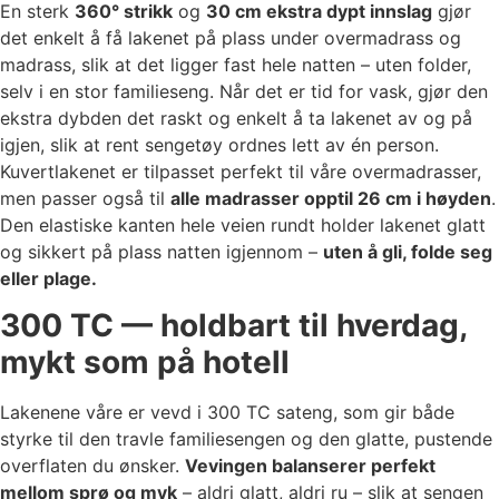
En sterk
360° strikk
og
30 cm ekstra dypt innslag
gjør
det enkelt å få lakenet på plass under overmadrass og
madrass, slik at det ligger fast hele natten – uten folder,
selv i en stor familieseng. Når det er tid for vask, gjør den
ekstra dybden det raskt og enkelt å ta lakenet av og på
igjen, slik at rent sengetøy ordnes lett av én person.
Kuvertlakenet er tilpasset perfekt til våre overmadrasser,
men passer også til
alle madrasser opptil 26 cm i høyden
.
Den elastiske kanten hele veien rundt holder lakenet glatt
og sikkert på plass natten igjennom –
uten å gli, folde seg
eller plage.
300 TC — holdbart til hverdag,
mykt som på hotell
Lakenene våre er vevd i 300 TC sateng, som gir både
styrke til den travle familiesengen og den glatte, pustende
overflaten du ønsker.
Vevingen balanserer perfekt
mellom sprø og myk
– aldri glatt, aldri ru – slik at sengen