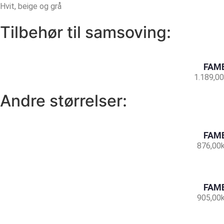
Hvit, beige og grå
Tilbehør til samsoving:
FAMB
1.189,00
Andre størrelser:
FAMB
876,00
FAMB
905,00