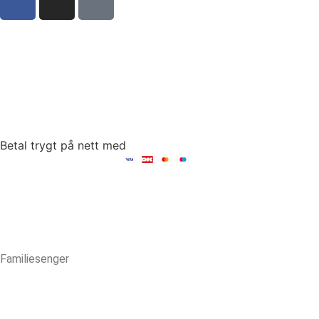
Sct Mortens Gade 6, st. tv
4700 Næstved
tel: +45 53152030
mail: hello@fambed.com
Betal trygt på nett med
Familiesenger