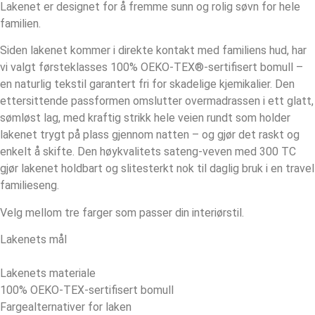
Lakenet er designet for å fremme sunn og rolig søvn for hele
familien.
Siden lakenet kommer i direkte kontakt med familiens hud, har
vi valgt førsteklasses 100% OEKO-TEX®-sertifisert bomull –
en naturlig tekstil garantert fri for skadelige kjemikalier. Den
ettersittende passformen omslutter overmadrassen i ett glatt,
sømløst lag, med kraftig strikk hele veien rundt som holder
lakenet trygt på plass gjennom natten – og gjør det raskt og
enkelt å skifte. Den høykvalitets sateng-veven med 300 TC
gjør lakenet holdbart og slitesterkt nok til daglig bruk i en travel
familieseng.
Velg mellom tre farger som passer din interiørstil.
Lakenets mål
Lakenets materiale
100% OEKO-TEX-sertifisert bomull
Fargealternativer for laken