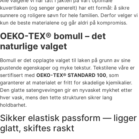
Alle valgene vi har tatt i jakten på vårt optimale
kuvertlaken (og senger generelt) har ett formål: å sikre
sunnere og roligere søvn for hele familien. Derfor velger vi
kun de beste materialene og går aldri på kompromiss.
OEKO-TEX® bomull – det
naturlige valget
Bomull er det opplagte valget til laken på grunn av sine
pustende egenskaper og myke tekstur. Tekstilene våre er
sertifisert med
OEKO-TEX® STANDARD 100
, som
garanterer at materialet er fritt for skadelige kjemikalier.
Den glatte satengvevingen gir en nyvasket mykhet etter
hver vask, mens den tette strukturen sikrer lang
holdbarhet.
Sikker elastisk passform — ligger
glatt, skiftes raskt