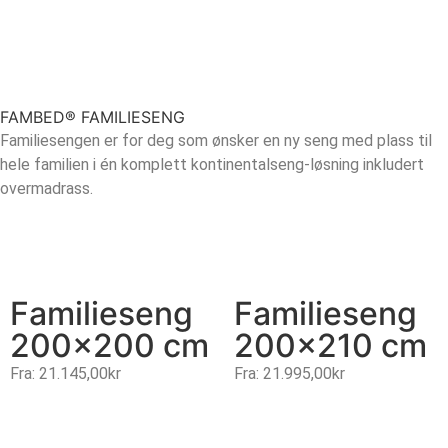
FAMBED® FAMILIESENG
Familiesengen er for deg som ønsker en ny seng med plass til
hele familien i én komplett kontinentalseng-løsning inkludert
overmadrass.
Familieseng
Familieseng
200×200 cm
200×210 cm
Fra:
21.145,00
kr
Fra:
21.995,00
kr