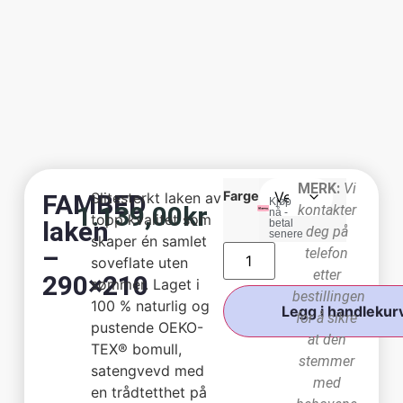
MERK:
Vi
Farge
FAMBED
Slitesterkt laken av
Kjøp
1.139,00
kr
kontakter
nå -
topp kvalitet som
laken
betal
deg på
senere
skaper én samlet
–
telefon
soveflate uten
etter
290×210
sømmer. Laget i
bestillingen
100 % naturlig og
Legg i handlekur
for å sikre
pustende OEKO-
at den
TEX® bomull,
stemmer
satengvevd med
med
en trådtetthet på