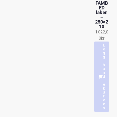
FAMB
ED
laken
–
250×2
10
1.022,0
0
kr
L
e
g
g
i
h
a
n
d
l
e
k
u
r
v
e
n