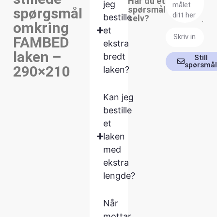
Har du et
jeg
spørsmål
spørgsmål
bestille
selv?
omkring
et
FAMBED
ekstra
laken –
bredt
Still
spørsmå
290×210
laken?
Kan jeg
bestille
et
laken
med
ekstra
lengde?
Når
mottar