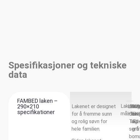
Spesifikasjoner og tekniske
data
FAMBED laken –
290×210
Lakenet
Lakenet er designet
Lake
100
Farg
Hvit
specifikationer
mål
for å fremme sunn
mater
OEK
for
bei
og rolig søvn for
TEX
lake
og
hele familien.
serti
grå
bomu