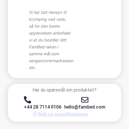
Vi har tatt hensyn til
krymping ved vask,
så for den beste
opplevelsen anbefaler
vi at du bestiller ditt
FamBed-laken i
samme mål som
sengen/overmadrassen
din.
Har du spørsmål om produktet?
+44 28 7114 0106
hello@fambed.com
ⓘ
Mål og spesifikasjoner