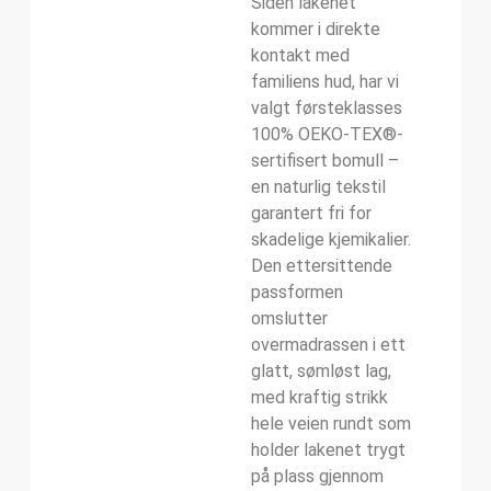
Siden lakenet
kommer i direkte
kontakt med
familiens hud, har vi
valgt førsteklasses
100% OEKO-TEX®-
sertifisert bomull –
en naturlig tekstil
garantert fri for
skadelige kjemikalier.
Den ettersittende
passformen
omslutter
overmadrassen i ett
glatt, sømløst lag,
med kraftig strikk
hele veien rundt som
holder lakenet trygt
på plass gjennom