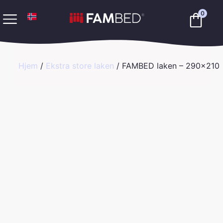
0
Hjem
/
Ekstra store laken
/ FAMBED laken – 290×210