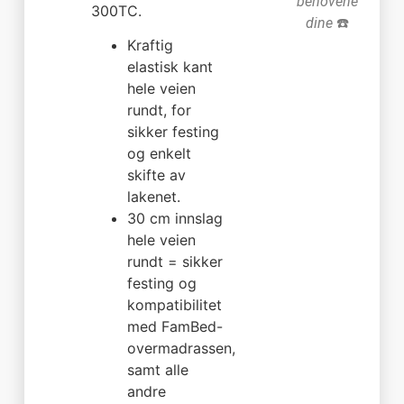
behovene
300TC.
dine
☎️
Kraftig
elastisk kant
hele veien
rundt, for
sikker festing
og enkelt
skifte av
lakenet.
30 cm innslag
hele veien
rundt = sikker
festing og
kompatibilitet
med FamBed-
overmadrassen,
samt alle
andre