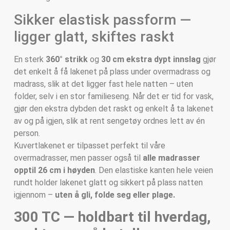
Sikker elastisk passform —
ligger glatt, skiftes raskt
En sterk
360° strikk
og
30 cm ekstra dypt innslag
gjør
det enkelt å få lakenet på plass under overmadrass og
madrass, slik at det ligger fast hele natten – uten
folder, selv i en stor familieseng. Når det er tid for vask,
gjør den ekstra dybden det raskt og enkelt å ta lakenet
av og på igjen, slik at rent sengetøy ordnes lett av én
person.
Kuvertlakenet er tilpasset perfekt til våre
overmadrasser, men passer også til
alle madrasser
opptil 26 cm i høyden
. Den elastiske kanten hele veien
rundt holder lakenet glatt og sikkert på plass natten
igjennom –
uten å gli, folde seg eller plage.
300 TC — holdbart til hverdag,