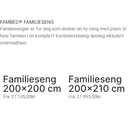
FAMBED® FAMILIESENG
Familiesengen er for deg som ønsker en ny seng med plass til
hele familien i én komplett kontinentalseng-løsning inkludert
overmadrass.
Familieseng
Familieseng
200×200 cm
200×210 cm
Fra:
21.145,00
kr
Fra:
21.995,00
kr