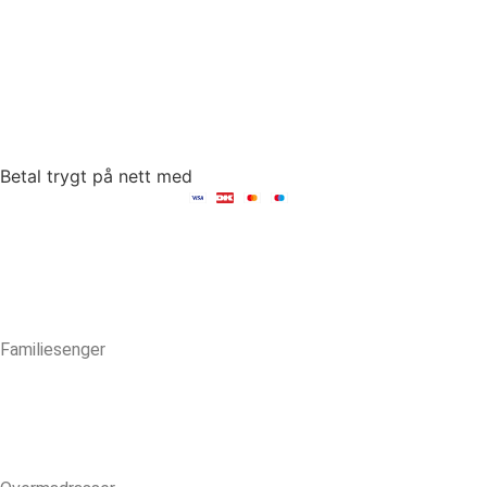
4700 Næstved
tel: +45 53152030
mail: hello@fambed.com
Betal trygt på nett med
Familiesenger