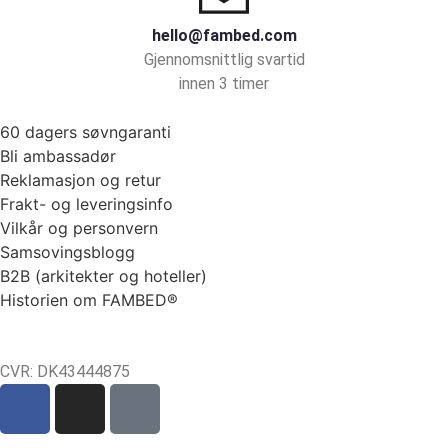
hello@fambed.com
Gjennomsnittlig svartid
innen 3 timer
60 dagers søvngaranti
Bli ambassadør
Reklamasjon og retur
Frakt- og leveringsinfo
Vilkår og personvern
Samsovingsblogg
B2B (arkitekter og hoteller)
Historien om FAMBED®
CVR: DK43444875
Sct Mortens Gade 6, st. tv