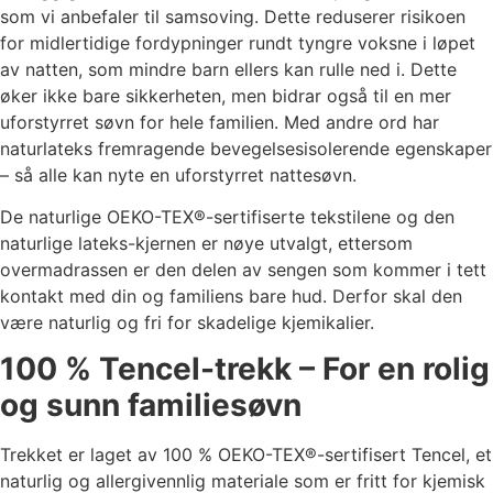
som vi anbefaler til samsoving. Dette reduserer risikoen
for midlertidige fordypninger rundt tyngre voksne i løpet
av natten, som mindre barn ellers kan rulle ned i. Dette
øker ikke bare sikkerheten, men bidrar også til en mer
uforstyrret søvn for hele familien. Med andre ord har
naturlateks fremragende bevegelsesisolerende egenskaper
– så alle kan nyte en uforstyrret nattesøvn.
De naturlige OEKO-TEX®-sertifiserte tekstilene og den
naturlige lateks-kjernen er nøye utvalgt, ettersom
overmadrassen er den delen av sengen som kommer i tett
kontakt med din og familiens bare hud. Derfor skal den
være naturlig og fri for skadelige kjemikalier.
100 % Tencel-trekk – For en rolig
og sunn familiesøvn
Trekket er laget av 100 % OEKO-TEX®-sertifisert Tencel, et
naturlig og allergivennlig materiale som er fritt for kjemisk