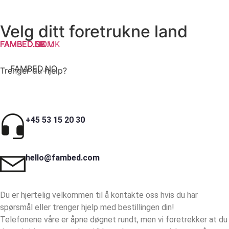
Velg ditt foretrukne land
FAMBED.COM
FAMBED.SE
FAMBED.CO.UK
FAMBED.DK
FAMBED.DE
FAMBED.NL
FAMBED.FR
FAMBED.NO
Trenger du hjelp?
+45 53 15 20 30
hello@fambed.com
Du er hjertelig velkommen til å kontakte oss hvis du har
spørsmål eller trenger hjelp med bestillingen din!
Telefonene våre er åpne døgnet rundt, men vi foretrekker at du