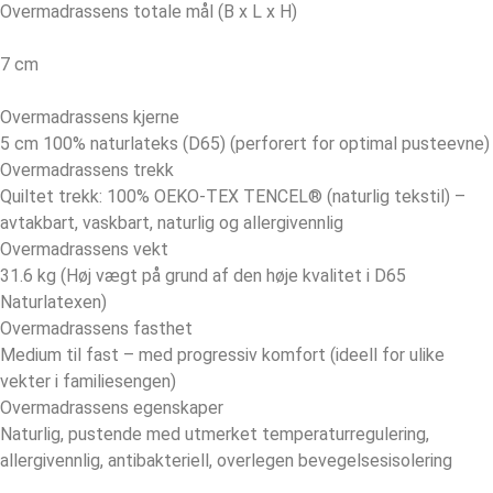
Overmadrassens totale mål (B x L x H)
7 cm
Overmadrassens kjerne
5 cm 100% naturlateks (D65) (perforert for optimal pusteevne)
Overmadrassens trekk
Quiltet trekk: 100% OEKO-TEX TENCEL® (naturlig tekstil) –
avtakbart, vaskbart, naturlig og allergivennlig
Overmadrassens vekt
31.6 kg (Høj vægt på grund af den høje kvalitet i D65
Naturlatexen)
Overmadrassens fasthet
Medium til fast – med progressiv komfort (ideell for ulike
vekter i familiesengen)
Overmadrassens egenskaper
Naturlig, pustende med utmerket temperaturregulering,
allergivennlig, antibakteriell, overlegen bevegelsesisolering