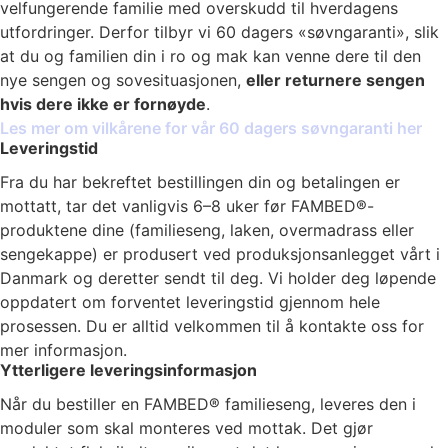
velfungerende familie med overskudd til hverdagens
utfordringer. Derfor tilbyr vi 60 dagers «søvngaranti», slik
at du og familien din i ro og mak kan venne dere til den
nye sengen og sovesituasjonen,
eller returnere sengen
hvis dere ikke er fornøyde
.
Les mer om vilkårene for vår 60 dagers søvngaranti her
Leveringstid
Fra du har bekreftet bestillingen din og betalingen er
mottatt, tar det vanligvis 6–8 uker før FAMBED®-
produktene dine (familieseng, laken, overmadrass eller
sengekappe) er produsert ved produksjonsanlegget vårt i
Danmark og deretter sendt til deg. Vi holder deg løpende
oppdatert om forventet leveringstid gjennom hele
prosessen. Du er alltid velkommen til å kontakte oss for
mer informasjon.
Ytterligere leveringsinformasjon
Når du bestiller en FAMBED® familieseng, leveres den i
moduler som skal monteres ved mottak. Det gjør