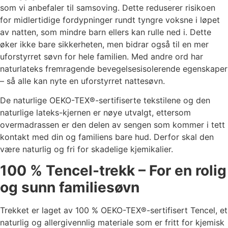
som vi anbefaler til samsoving. Dette reduserer risikoen
for midlertidige fordypninger rundt tyngre voksne i løpet
av natten, som mindre barn ellers kan rulle ned i. Dette
øker ikke bare sikkerheten, men bidrar også til en mer
uforstyrret søvn for hele familien. Med andre ord har
naturlateks fremragende bevegelsesisolerende egenskaper
– så alle kan nyte en uforstyrret nattesøvn.
De naturlige OEKO-TEX®-sertifiserte tekstilene og den
naturlige lateks-kjernen er nøye utvalgt, ettersom
overmadrassen er den delen av sengen som kommer i tett
kontakt med din og familiens bare hud. Derfor skal den
være naturlig og fri for skadelige kjemikalier.
100 % Tencel-trekk – For en rolig
og sunn familiesøvn
Trekket er laget av 100 % OEKO-TEX®-sertifisert Tencel, et
naturlig og allergivennlig materiale som er fritt for kjemisk