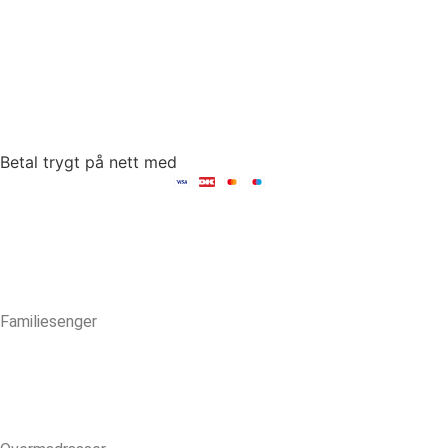
4700 Næstved
tel: +45 53152030
mail: hello@fambed.com
Betal trygt på nett med
Familiesenger