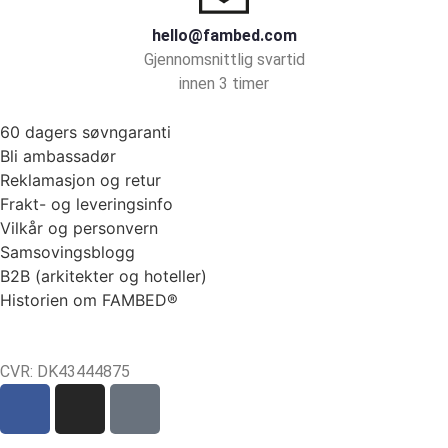
hello@fambed.com
Gjennomsnittlig svartid
innen 3 timer
60 dagers søvngaranti
Bli ambassadør
Reklamasjon og retur
Frakt- og leveringsinfo
Vilkår og personvern
Samsovingsblogg
B2B (arkitekter og hoteller)
Historien om FAMBED®
CVR: DK43444875
Sct Mortens Gade 6, st. tv