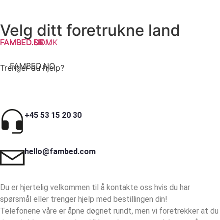
Velg ditt foretrukne land
FAMBED.COM
FAMBED.SE
FAMBED.CO.UK
FAMBED.DK
FAMBED.DE
FAMBED.NL
FAMBED.FR
FAMBED.NO
Trenger du hjelp?
+45 53 15 20 30
hello@fambed.com
Du er hjertelig velkommen til å kontakte oss hvis du har
spørsmål eller trenger hjelp med bestillingen din!
Telefonene våre er åpne døgnet rundt, men vi foretrekker at du