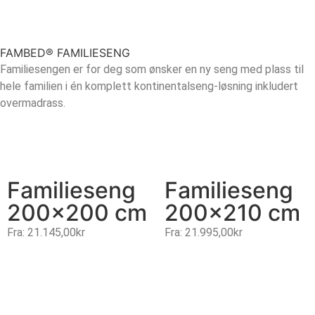
FAMBED® FAMILIESENG
Familiesengen er for deg som ønsker en ny seng med plass til
hele familien i én komplett kontinentalseng-løsning inkludert
overmadrass.
Familieseng
Familieseng
200×200 cm
200×210 cm
Fra:
21.145,00
kr
Fra:
21.995,00
kr