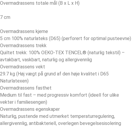
Overmadrassens totale mål (B x L x H)
7 cm
Overmadrassens kjerne
5 cm 100% naturlateks (D65) (perforert for optimal pusteevne)
Overmadrassens trekk
Quiltet trekk: 100% OEKO-TEX TENCEL® (naturlig tekstil) –
avtakbart, vaskbart, naturlig og allergivennlig
Overmadrassens vekt
29.7 kg (Høj vægt på grund af den høje kvalitet i D65
Naturlatexen)
Overmadrassens fasthet
Medium til fast – med progressiv komfort (ideell for ulike
vekter i familiesengen)
Overmadrassens egenskaper
Naturlig, pustende med utmerket temperaturregulering,
allergivennlig, antibakteriell, overlegen bevegelsesisolering