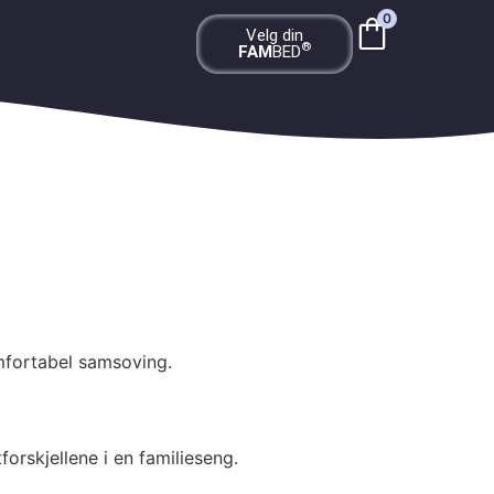
0
Velg din
®
FAM
BED
omfortabel samsoving.
orskjellene i en familieseng.