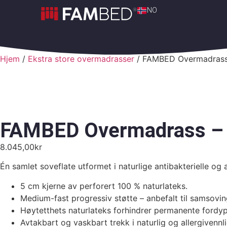
NO
Hjem
/
Ekstra store overmadrasser
/ FAMBED Overmadras
FAMBED Overmadrass –
8.045,00
kr
Én samlet soveflate utformet i naturlige antibakterielle og
5 cm kjerne av perforert 100 % naturlateks.
Medium-fast progressiv støtte – anbefalt til samsoving 
Høytetthets naturlateks forhindrer permanente fordypni
Avtakbart og vaskbart trekk i naturlig og allergiven