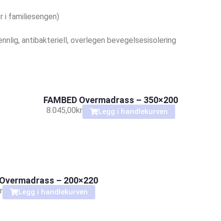
r i familiesengen)
nlig, antibakteriell, overlegen bevegelsesisolering
FAMBED Overmadrass – 350×200
8.045,00
kr
Legg i handlekurven
Overmadrass – 200×220
r
Legg i handlekurven