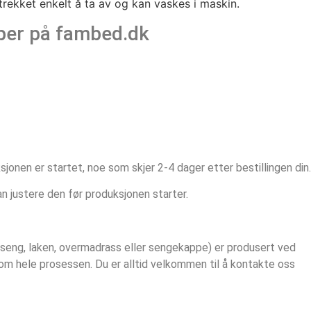
trekket enkelt å ta av og kan vaskes i maskin.
pper på fambed.dk
ksjonen er startet, noe som skjer 2-4 dager etter bestillingen din.
kan justere den før produksjonen starter.
eseng, laken, overmadrass eller sengekappe) er produsert ved
om hele prosessen. Du er alltid velkommen til å kontakte oss