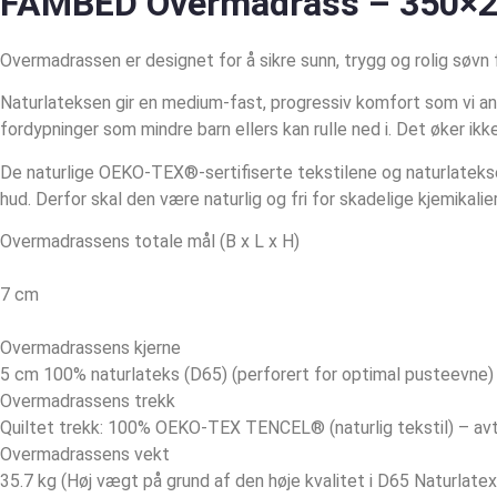
FAMBED Overmadrass – 350×20
Overmadrassen er designet for å sikre sunn, trygg og rolig søvn f
Naturlateksen gir en medium-fast, progressiv komfort som vi anb
fordypninger som mindre barn ellers kan rulle ned i. Det øker ikk
De naturlige OEKO-TEX®-sertifiserte tekstilene og naturlateks
hud. Derfor skal den være naturlig og fri for skadelige kjemikalier
Overmadrassens totale mål (B x L x H)
7 cm
Overmadrassens kjerne
5 cm 100% naturlateks (D65) (perforert for optimal pusteevne)
Overmadrassens trekk
Quiltet trekk: 100% OEKO-TEX TENCEL® (naturlig tekstil) – avtak
Overmadrassens vekt
35.7 kg (Høj vægt på grund af den høje kvalitet i D65 Naturlate