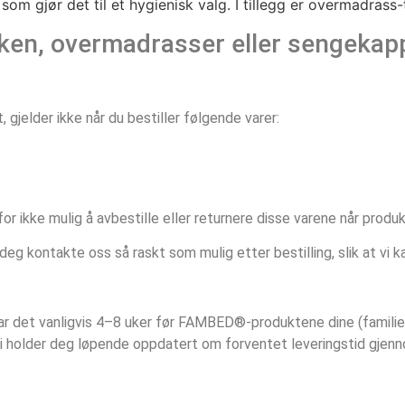
om gjør det til et hygienisk valg. I tillegg er overmadrass-
aken, overmadrasser eller sengeka
gjelder ikke når du bestiller følgende varer:
for ikke mulig å avbestille eller returnere disse varene når produ
i deg kontakte oss så raskt som mulig etter bestilling, slik at vi 
 tar det vanligvis 4–8 uker før FAMBED®-produktene dine (famili
Vi holder deg løpende oppdatert om forventet leveringstid gjenn