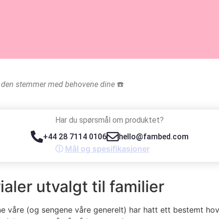
re at den stemmer med behovene dine
☎️
Har du spørsmål om produktet?
+44 28 7114 0106
hello@fambed.com
ⓘ
Mål og spesifikasjoner
er utvalgt til familier
ne våre (og sengene våre generelt) har hatt ett bestemt ho