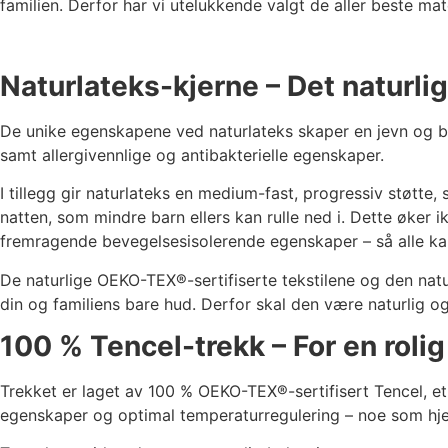
familien. Derfor har vi utelukkende valgt de aller beste ma
Naturlateks-kjerne – Det naturlig
De unike egenskapene ved naturlateks skaper en jevn og b
samt allergivennlige og antibakterielle egenskaper.
I tillegg gir naturlateks en medium-fast, progressiv støtte,
natten, som mindre barn ellers kan rulle ned i. Dette øker 
fremragende bevegelsesisolerende egenskaper – så alle kan
De naturlige OEKO-TEX®-sertifiserte tekstilene og den nat
din og familiens bare hud. Derfor skal den være naturlig og 
100 % Tencel-trekk – For en roli
Trekket er laget av 100 % OEKO-TEX®-sertifisert Tencel, et 
egenskaper og optimal temperaturregulering – noe som hje