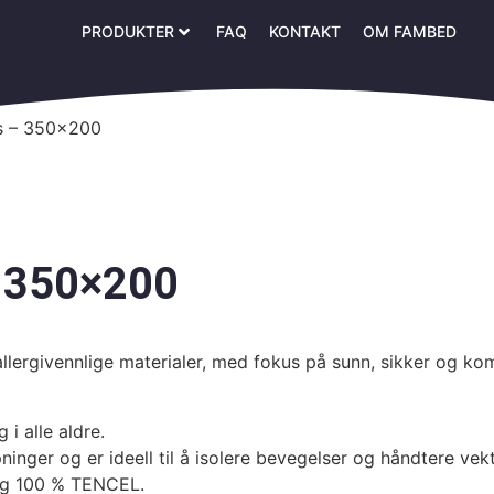
PRODUKTER
FAQ
KONTAKT
OM FAMBED
s – 350×200
 350×200
 allergivennlige materialer, med fokus på sunn, sikker og k
i alle aldre.
nger og er ideell til å isolere bevegelser og håndtere vektf
nlig 100 % TENCEL.