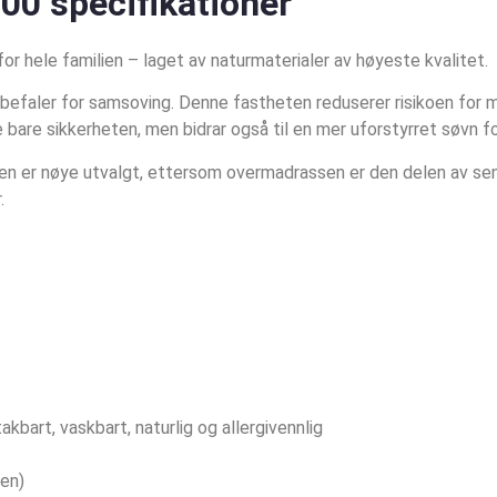
0 specifikationer
or hele familien – laget av naturmaterialer av høyeste kvalitet.
efaler for samsoving. Denne fastheten reduserer risikoen for mi
e bare sikkerheten, men bidrar også til en mer uforstyrret søvn fo
en er nøye utvalgt, ettersom overmadrassen er den delen av se
.
bart, vaskbart, naturlig og allergivennlig
xen)