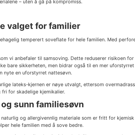
terialene – uten å gå på kompromiss.
e valget for familier
ehagelig temperert soveflate for hele familien. Med perfo
 som vi anbefaler til samsoving. Dette reduserer risikoen fo
ikke bare sikkerheten, men bidrar også til en mer uforstyrre
 nyte en uforstyrret nattesøvn.
urlige lateks-kjernen er nøye utvalgt, ettersom overmadra
fri for skadelige kjemikalier.
g og sunn familiesøvn
naturlig og allergivennlig materiale som er fritt for kjemis
lper hele familien med å sove bedre.