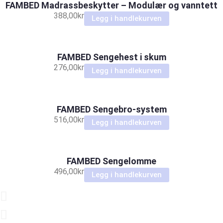
FAMBED Madrassbeskytter – Modulær og vanntett
388,00
kr
Legg i handlekurven
FAMBED Sengehest i skum
276,00
kr
Legg i handlekurven
FAMBED Sengebro-system
516,00
kr
Legg i handlekurven
FAMBED Sengelomme
496,00
kr
Legg i handlekurven