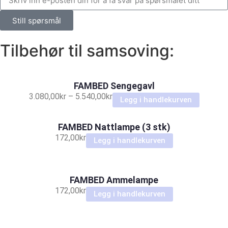
Still spørsmål
Tilbehør til samsoving:
FAMBED Sengegavl
3.080,00
kr
–
5.540,00
kr
Legg i handlekurven
FAMBED Nattlampe (3 stk)
172,00
kr
Legg i handlekurven
FAMBED Ammelampe
172,00
kr
Legg i handlekurven