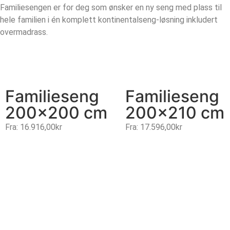
Familiesengen er for deg som ønsker en ny seng med plass til
hele familien i én komplett kontinentalseng-løsning inkludert
overmadrass.
Familieseng
Familieseng
200×200 cm
200×210 cm
Fra:
16.916,00
kr
Fra:
17.596,00
kr