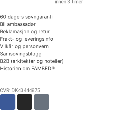
innen 3 timer
60 dagers søvngaranti
Bli ambassadør
Reklamasjon og retur
Frakt- og leveringsinfo
Vilkår og personvern
Samsovingsblogg
B2B (arkitekter og hoteller)
Historien om FAMBED®
CVR: DK43444875
Sct Mortens Gade 6, st. tv
4700 Næstved
tel: +45 53152030