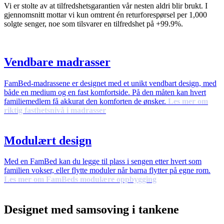
Vi er stolte av at tilfredshetsgarantien vår nesten aldri blir brukt. I
gjennomsnitt mottar vi kun omtrent én returforespørsel per 1,000
solgte senger, noe som tilsvarer en tilfredshet på +99.9%.
Vendbare madrasser
FamBed-madrassene er designet med et unikt vendbart design, med
både en medium og en fast komfortside. På den måten kan hvert
familiemedlem få akkurat den komforten de ønsker.
Les mer om
riktig fasthetsnivå i madrasser
Modulært design
Med en FamBed kan du legge til plass i sengen etter hvert som
familien vokser, eller flytte moduler når barna flytter på egne rom.
Les mer om FamBeds modulære oppbygging
Designet med samsoving i tankene