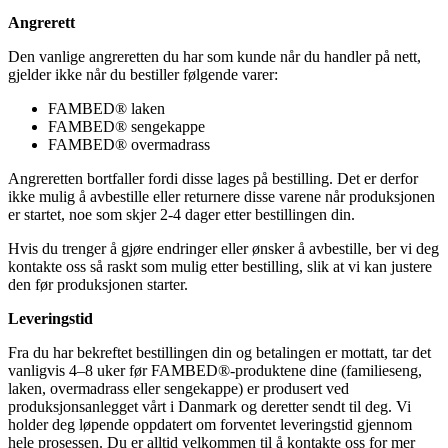
Angrerett
Den vanlige angreretten du har som kunde når du handler på nett,
gjelder ikke når du bestiller følgende varer:
FAMBED® laken
FAMBED® sengekappe
FAMBED® overmadrass
Angreretten bortfaller fordi disse lages på bestilling. Det er derfor
ikke mulig å avbestille eller returnere disse varene når produksjonen
er startet, noe som skjer 2-4 dager etter bestillingen din.
Hvis du trenger å gjøre endringer eller ønsker å avbestille, ber vi deg
kontakte oss så raskt som mulig etter bestilling, slik at vi kan justere
den før produksjonen starter.
Leveringstid
Fra du har bekreftet bestillingen din og betalingen er mottatt, tar det
vanligvis 4–8 uker før FAMBED®-produktene dine (familieseng,
laken, overmadrass eller sengekappe) er produsert ved
produksjonsanlegget vårt i Danmark og deretter sendt til deg. Vi
holder deg løpende oppdatert om forventet leveringstid gjennom
hele prosessen. Du er alltid velkommen til å kontakte oss for mer