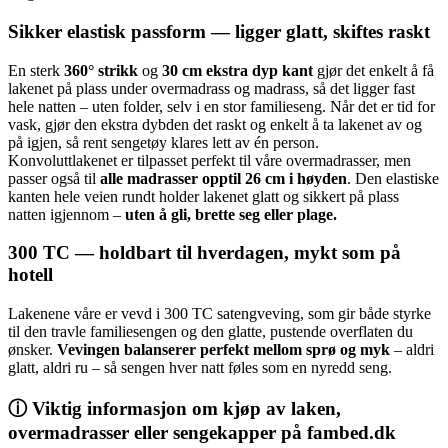
Sikker elastisk passform — ligger glatt, skiftes raskt
En sterk
360° strikk
og
30 cm ekstra dyp kant
gjør det enkelt å få
lakenet på plass under overmadrass og madrass, så det ligger fast
hele natten – uten folder, selv i en stor familieseng. Når det er tid for
vask, gjør den ekstra dybden det raskt og enkelt å ta lakenet av og
på igjen, så rent sengetøy klares lett av én person.
Konvoluttlakenet er tilpasset perfekt til våre overmadrasser, men
passer også til
alle madrasser opptil 26 cm i høyden
. Den elastiske
kanten hele veien rundt holder lakenet glatt og sikkert på plass
natten igjennom –
uten å gli, brette seg eller plage.
300 TC — holdbart til hverdagen, mykt som på
hotell
Lakenene våre er vevd i 300 TC satengveving, som gir både styrke
til den travle familiesengen og den glatte, pustende overflaten du
ønsker.
Vevingen balanserer perfekt mellom sprø og myk
– aldri
glatt, aldri ru – så sengen hver natt føles som en nyredd seng.
ⓘ Viktig informasjon om kjøp av laken,
overmadrasser eller sengekapper på fambed.dk