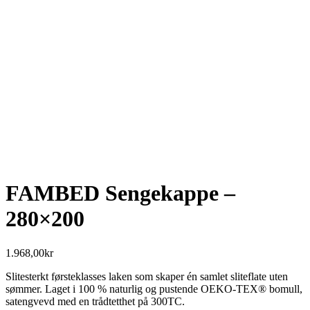
FAMBED Sengekappe –
280×200
1.968,00
kr
Slitesterkt førsteklasses laken som skaper én samlet sliteflate uten
sømmer. Laget i 100 % naturlig og pustende OEKO-TEX® bomull,
satengvevd med en trådtetthet på 300TC.