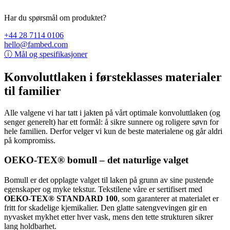
Har du spørsmål om produktet?
+44 28 7114 0106
hello@fambed.com
ⓘ
Mål og spesifikasjoner
Konvoluttlaken i førsteklasses materialer
til familier
Alle valgene vi har tatt i jakten på vårt optimale konvoluttlaken (og
senger generelt) har ett formål: å sikre sunnere og roligere søvn for
hele familien. Derfor velger vi kun de beste materialene og går aldri
på kompromiss.
OEKO-TEX® bomull – det naturlige valget
Bomull er det opplagte valget til laken på grunn av sine pustende
egenskaper og myke tekstur. Tekstilene våre er sertifisert med
OEKO-TEX® STANDARD 100
, som garanterer at materialet er
fritt for skadelige kjemikalier. Den glatte satengvevingen gir en
nyvasket mykhet etter hver vask, mens den tette strukturen sikrer
lang holdbarhet.