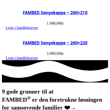
FAMBED Sengekappe – 260×210
1.948,00
kr
Legg i handlekurven
FAMBED Sengekappe – 260×220
2.000,00
kr
Legg i handlekurven
9 gode grunner til at
®
FAM
BED
er den foretrukne løsningen
for samsovende familier ❤️→