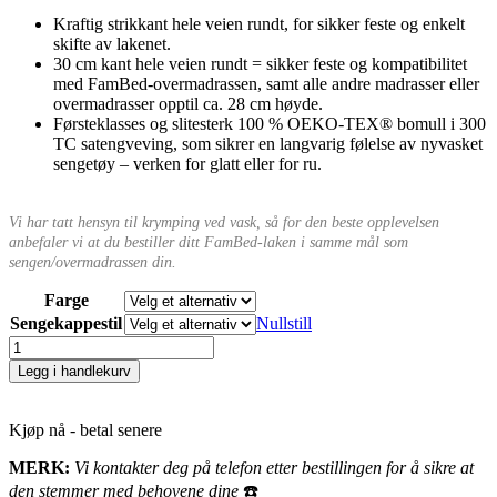
Kraftig strikkant hele veien rundt, for sikker feste og enkelt
skifte av lakenet.
30 cm kant hele veien rundt = sikker feste og kompatibilitet
med FamBed-overmadrassen, samt alle andre madrasser eller
overmadrasser opptil ca. 28 cm høyde.
Førsteklasses og slitesterk 100 % OEKO-TEX® bomull i 300
TC satengveving, som sikrer en langvarig følelse av nyvasket
sengetøy – verken for glatt eller for ru.
Vi har tatt hensyn til krymping ved vask, så for den beste opplevelsen
anbefaler vi at du bestiller ditt FamBed-laken i samme mål som
sengen/overmadrassen din.
Farge
Sengekappestil
Nullstill
FAMBED
Sengekappe
Legg i handlekurv
-
280×200
antall
Kjøp nå - betal senere
MERK:
Vi kontakter deg på telefon etter bestillingen for å sikre at
den stemmer med behovene dine
☎️