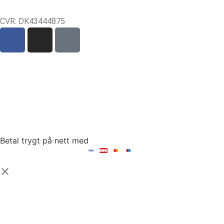
CVR: DK43444875
Sct Mortens Gade 6, st. tv
4700 Næstved
tel: +45 53152030
mail: hello@fambed.com
Betal trygt på nett med