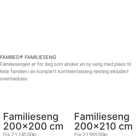
FAMBED® FAMILIESENG
Familiesengen er for deg som ønsker en ny seng med plass til
hele familien i én komplett kontinentalseng-løsning inkludert
overmadrass.
Familieseng
Familieseng
200×200 cm
200×210 cm
Fra:
21.145,00
kr
Fra:
21.995,00
kr