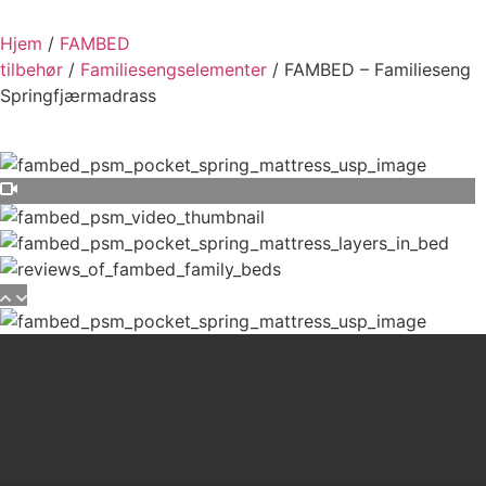
Hjem
/
FAMBED
tilbehør
/
Familiesengselementer
/ FAMBED – Familieseng
Springfjærmadrass