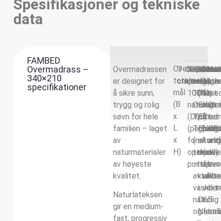
Spesifikasjoner og tekniske
data
FAMBED
Overmadrass –
Overmadrass
Overmadrassen
7
Overmadr
5
Overmad
Quiltet
Overma
36.4
Overm
Med
Ove
Natu
340×210
totale
er designet for
cm
kjerne
cm
trekk
trekk:
vekt
kg
fasth
til
ege
pus
specifikationer
mål
å sikre sunn,
100%
100%
(Høj
fast
me
(B
trygg og rolig
naturlate
OEKO-
vægt
–
utm
x
søvn for hele
(D65)
TEX
på
med
tem
L
familien – laget
(perforer
TENCE
grund
progr
alle
x
av
for
(naturlig
af
komf
anti
H)
naturmaterialer
optimal
tekstil)
den
(ideel
ove
av høyeste
pusteevn
–
høje
for
bev
kvalitet.
avtakbar
kvalite
ulike
vaskbart
i
vekt
Naturlateksen
naturlig
D65
i
gir en medium-
og
Naturl
famil
fast, progressiv