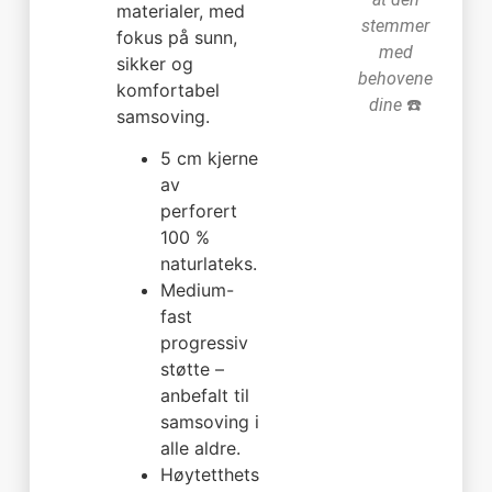
materialer, med
stemmer
fokus på sunn,
med
sikker og
behovene
komfortabel
dine
☎️
samsoving.
5 cm kjerne
av
perforert
100 %
naturlateks.
Medium-
fast
progressiv
støtte –
anbefalt til
samsoving i
alle aldre.
Høytetthets