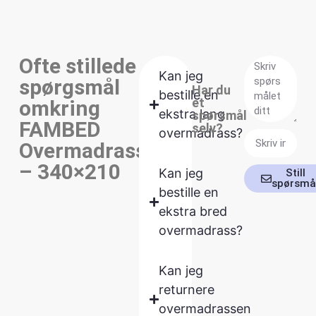
Ofte stillede
Kan jeg
spørgsmål
Har du
bestille en
et
omkring
ekstra lang
spørsmål
FAMBED
selv?
overmadrass?
Overmadrass
– 340×210
Kan jeg
Still
spørsmå
bestille en
ekstra bred
overmadrass?
Kan jeg
returnere
overmadrassen