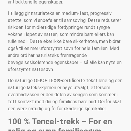
antibakterielle egenskaper.
I tillegg gir naturlateks en medium-fast, progressiv
støtte, som vi anbefaler til samsoving. Dette reduserer
risikoen for midlertidige fordypninger rundt tyngre
voksne i løpet av natten, som mindre barn ellers kan
rulle ned i. Dette øker ikke bare sikkerheten, men bidrar
også til en mer uforstyrret søvn for hele familien. Med
andre ord har naturlateks fremragende
bevegelsesisolerende egenskaper – så alle kan nyte en
uforstyrret nattesøvn.
De naturlige OEKO-TEX®-sertifiserte tekstilene og den
naturlige lateks-kjernen er nøye utvalgt, ettersom
overmadrassen er den delen av sengen som kommer i
tett kontakt med din og familiens bare hud. Derfor skal
den være naturlig og fri for skadelige kjemikalier.
100 % Tencel-trekk – For en