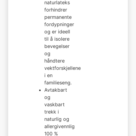
naturlateks
forhindrer
permanente
fordypninger
og er ideell
til å isolere
bevegelser
og
håndtere
vektforskjellene
i en
familieseng.
Avtakbart
og
vaskbart
trekk i
naturlig og
allergivennlig
100 %