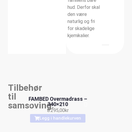
familiens bare
hud. Derfor skal
den være
naturlig og fri
for skadelige
kjemikalier.
Tilbehør
til
FAMBED Overmadrass –
samsoving:
340×210
8.295,00
kr
Legg i handlekurven