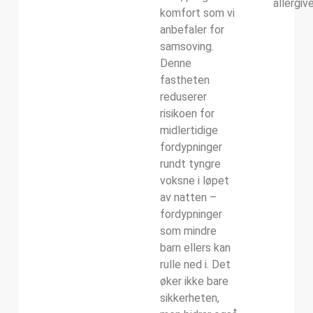
allergiv
komfort som vi
anbefaler for
samsoving.
Denne
fastheten
reduserer
risikoen for
midlertidige
fordypninger
rundt tyngre
voksne i løpet
av natten –
fordypninger
som mindre
barn ellers kan
rulle ned i. Det
øker ikke bare
sikkerheten,