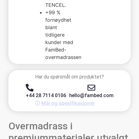
TENCEL.
+99 %
fornøydhet
blant
tidligere
kunder med
FamBed-
overmadrassen
Har du spørsmål om produktet?
+44 28 7114 0106
hello@fambed.com
ⓘ
Mål og spesifikasjoner
Overmadrass i
premiummaterialer utvalgt