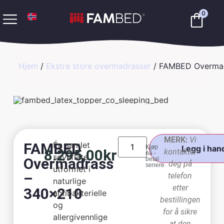
0
Hjem
/
Ekstra store overmadrasser
/ FAMBED Overmad
MERK:
Vi
FAMBED
Én samlet
Kjøp
Legg i han
8.295,00
kr
kontakter
nå -
soveflate
Overmadrass
betal
deg på
senere
utformet i
–
telefon
naturlige
etter
340×210
antibakterielle
bestillingen
og
for å sikre
allergivennlige
at den