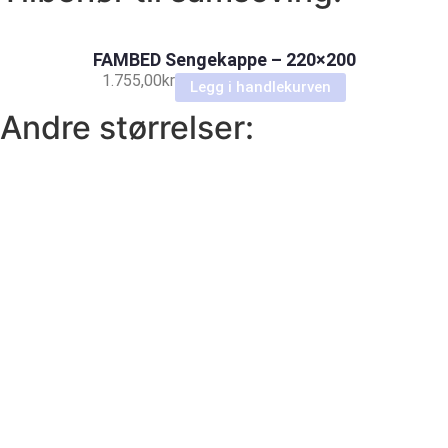
FAMBED Sengekappe – 220×200
1.755,00
kr
Legg i handlekurven
Andre størrelser: