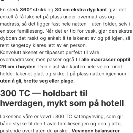
En sterk
360° strikk
og
30 cm ekstra dyp kant
gjør det
enkelt å få lakenet på plass under overmadrass og
madrass, så det ligger fast hele natten – uten folder, selv i
en stor familieseng. Når det er tid for vask, gjør den ekstra
dybden det raskt og enkelt å ta lakenet av og på igjen, så
rent sengetøy klares lett av én person.
Konvoluttlakenet er tilpasset perfekt til våre
overmadrasser, men passer også til
alle madrasser opptil
26 cm i høyden
. Den elastiske kanten hele veien rundt
holder lakenet glatt og sikkert på plass natten igjennom –
uten å gli, brette seg eller plage.
300 TC — holdbart til
hverdagen, mykt som på hotell
Lakenene våre er vevd i 300 TC satengveving, som gir
både styrke til den travle familiesengen og den glatte,
pustende overflaten du ønsker.
Vevingen balanserer