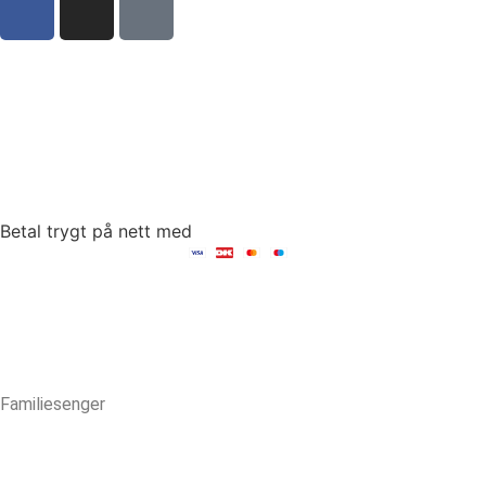
Sct Mortens Gade 6, st. tv
4700 Næstved
tel: +45 53152030
mail: hello@fambed.com
Betal trygt på nett med
Familiesenger