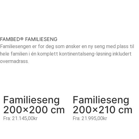
FAMBED® FAMILIESENG
Familiesengen er for deg som ønsker en ny seng med plass til
hele familien i én komplett kontinentalseng-løsning inkludert
overmadrass.
Familieseng
Familieseng
200×200 cm
200×210 cm
Fra:
21.145,00
kr
Fra:
21.995,00
kr