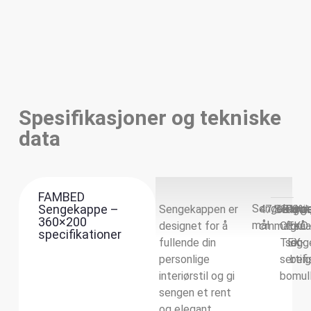
Spesifikasjoner og tekniske
data
FAMBED
Sengekappe –
Sengekapp
Sengekappen er
47/60
Sengek
100%
Farge
Hvit
360×200
mål
designet for å
cm
materia
OEKO
for
grå
specifikationer
fullende din
TEX-
seng
og
personlige
sertifi
bei
interiørstil og gi
bomul
sengen et rent
og elegant