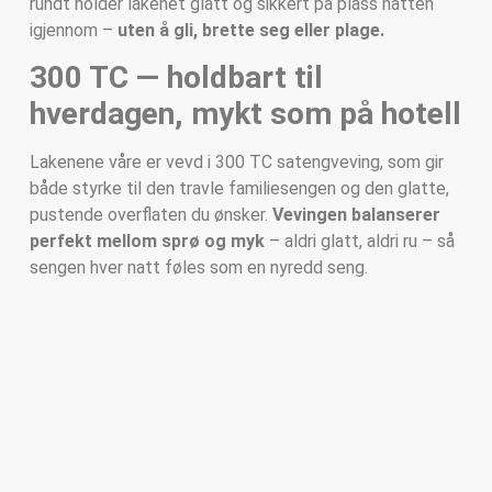
rundt holder lakenet glatt og sikkert på plass natten
igjennom –
uten å gli, brette seg eller plage.
300 TC — holdbart til
hverdagen, mykt som på hotell
Lakenene våre er vevd i 300 TC satengveving, som gir
både styrke til den travle familiesengen og den glatte,
pustende overflaten du ønsker.
Vevingen balanserer
perfekt mellom sprø og myk
– aldri glatt, aldri ru – så
sengen hver natt føles som en nyredd seng.