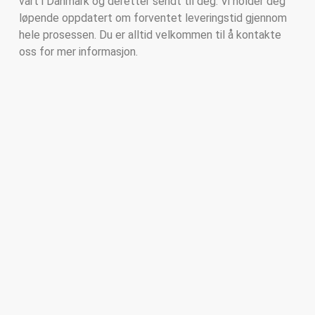
vårt i Danmark og deretter sendt til deg. Vi holder deg
løpende oppdatert om forventet leveringstid gjennom
hele prosessen. Du er alltid velkommen til å kontakte
oss for mer informasjon.