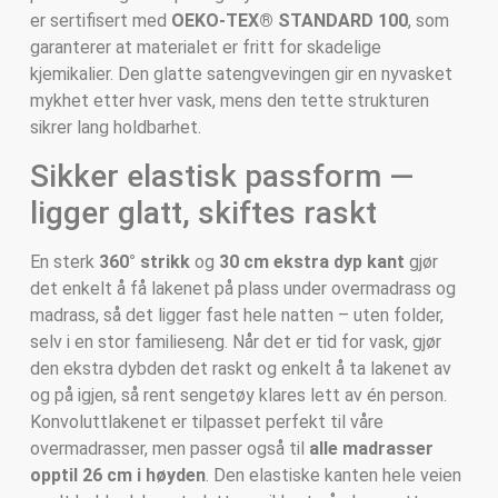
er sertifisert med
OEKO-TEX® STANDARD 100
, som
garanterer at materialet er fritt for skadelige
kjemikalier. Den glatte satengvevingen gir en nyvasket
mykhet etter hver vask, mens den tette strukturen
sikrer lang holdbarhet.
Sikker elastisk passform —
ligger glatt, skiftes raskt
En sterk
360° strikk
og
30 cm ekstra dyp kant
gjør
det enkelt å få lakenet på plass under overmadrass og
madrass, så det ligger fast hele natten – uten folder,
selv i en stor familieseng. Når det er tid for vask, gjør
den ekstra dybden det raskt og enkelt å ta lakenet av
og på igjen, så rent sengetøy klares lett av én person.
Konvoluttlakenet er tilpasset perfekt til våre
overmadrasser, men passer også til
alle madrasser
opptil 26 cm i høyden
. Den elastiske kanten hele veien