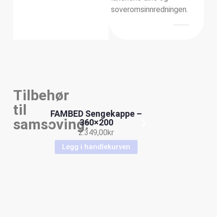
soveromsinnredningen.
Tilbehør
til
FAMBED Sengekappe –
samsoving:
360×200
2.349,00
kr
Legg i handlekurven