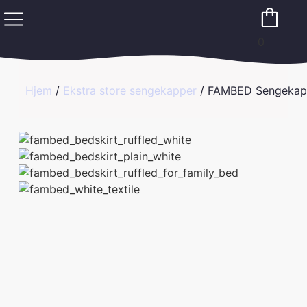
0
Hjem
/
Ekstra store sengekapper
/ FAMBED Sengekap